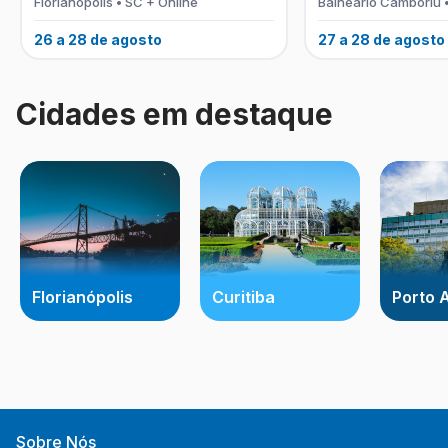
Florianópolis • SC + Online
Balneário Camboriú 
26 a 28 de agosto
27 a 28 de agosto
Cidades em destaque
Florianópolis
Curitiba
Porto 
Sobre Nós