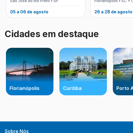
São José do Rio Preto • SP
Florianópolis • SC + 
05 a 06 de agosto
26 a 28 de agosto
Cidades em destaque
Florianópolis
Curitiba
Porto 
Sobre Nós