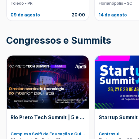
Toledo • PR
Florianópolis • SC
09 de agosto
20:00
14 de agosto
Congressos e Summits
Rio Preto Tech Summit | 5 e
...
Startup Summit
Complexo Swift de Educação e Cul
...
Centrosul