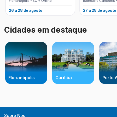
Florianópolis • SC + Online
Balneário Camboriú 
26 a 28 de agosto
27 a 28 de agosto
Cidades em destaque
Florianópolis
Curitiba
Porto 
Sobre Nós