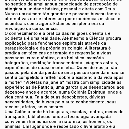
no sentido de ampliar sua capacidade de percepção de
atingir sua unidade básica, pessoal e direta com Deus.
Nunca um número tão grande de pessoas buscou tantas
alternativas ou se interessou por experiências místicas e
espirituais como agora. Estamos em plena era da
revolução da consciência.
O conhecimento e a prática das religiões orientais e
ocidentais é uma realidade. Até mesmo a Ciência procura
explicação para fenômenos espirituais através da
parapsicologia e da própria psicologia. A literatura é
pródiga em técnicas de terapia de regressão a vidas
passadas, cura quântica, cura holística, memória
holográfica, meditação transcendental, viagens astrais,
experiências de quase morte, etc... Quem de nós já não
passou pela dor da perda de uma pessoa querida e não se
sentiu compelido a refletir sobre a existência da vida após
a morte? “Violetas na janela” mostra com simplicidade as
experiências de Patrícia, uma garota que desencarnou aos
dezenove anos e acordou numa Colônia Espiritual onde a
vida continua. Fala de suas descobertas, dúvidas,
necessidades, da busca pelo auto conhecimento, seus
receios, afetos, seus amores.
Uma Colônia onde há hospitais, escolas, teatros, meios de
transporte, bibliotecas, onde a tecnologia avançada
convive em harmonia com a natureza, os homens, os
animais. Um lugar onde é respeitado o livre arbítrio e a