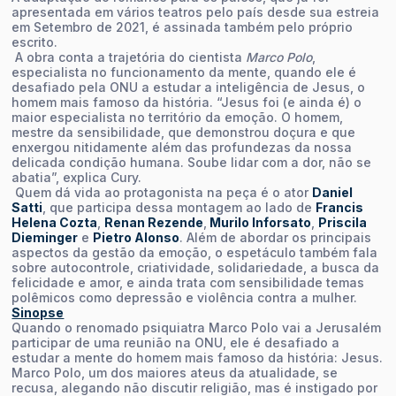
apresentada em vários teatros pelo país desde sua estreia
em Setembro de 2021, é assinada também pelo próprio
escrito.
A obra conta a trajetória do cientista
Marco Polo
,
especialista no funcionamento da mente, quando ele é
desafiado pela ONU a estudar a inteligência de Jesus, o
homem mais famoso da história. “Jesus foi (e ainda é) o
maior especialista no território da emoção. O homem,
mestre da sensibilidade, que demonstrou doçura e que
enxergou nitidamente além das profundezas da nossa
delicada condição humana. Soube lidar com a dor, não se
abatia”, explica Cury.
Quem dá vida ao protagonista na peça é o ator
Daniel
Satti
, que participa dessa montagem ao lado de
Francis
Helena Cozta
,
Renan Rezende
,
Murilo Inforsato
,
Priscila
Dieminger
e
Pietro Alonso
. Além de abordar os principais
aspectos da gestão da emoção, o espetáculo também fala
sobre autocontrole, criatividade, solidariedade, a busca da
felicidade e amor, e ainda trata com sensibilidade temas
polêmicos como depressão e violência contra a mulher.
Sinopse
Quando o renomado psiquiatra Marco Polo vai a Jerusalém
participar de uma reunião na ONU, ele é desafiado a
estudar a mente do homem mais famoso da história: Jesus.
Marco Polo, um dos maiores ateus da atualidade, se
recusa, alegando não discutir religião, mas é instigado por