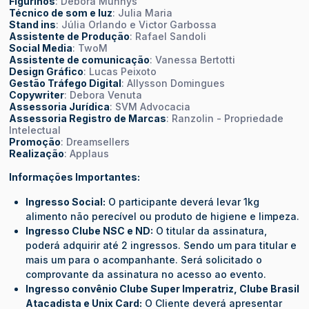
Figurinos
: Débora Munhys
Técnico de som e luz
: Julia Maria
Stand ins
: Júlia Orlando e Victor Garbossa
Assistente de Produção
: Rafael Sandoli
Social Media
: TwoM
Assistente de comunicação
: Vanessa Bertotti
Design Gráfico
: Lucas Peixoto
Gestão Tráfego Digital
: Allysson Domingues
Copywriter
: Debora Venuta
Assessoria Jurídica
: SVM Advocacia
Assessoria Registro de Marcas
: Ranzolin - Propriedade
Intelectual
Promoção
: Dreamsellers
Realização
: Applaus
Informações Importantes:
Ingresso Social:
O participante deverá levar 1kg
alimento não perecível ou produto de higiene e limpeza.
Ingresso Clube NSC e ND:
O titular da assinatura,
poderá adquirir até 2 ingressos. Sendo um para titular e
mais um para o acompanhante. Será solicitado o
comprovante da assinatura no acesso ao evento.
Ingresso convênio Clube Super Imperatriz, Clube Brasil
Atacadista e Unix Card:
O Cliente deverá apresentar