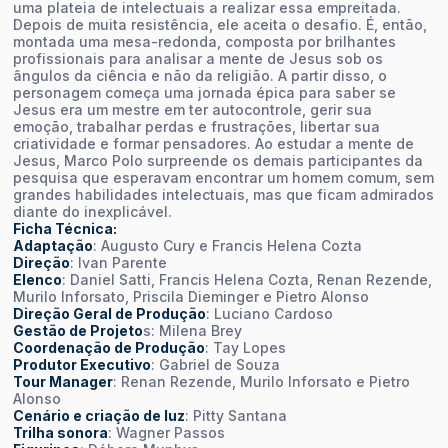
uma plateia de intelectuais a realizar essa empreitada.
Depois de muita resistência, ele aceita o desafio. É, então,
montada uma mesa-redonda, composta por brilhantes
profissionais para analisar a mente de Jesus sob os
ângulos da ciência e não da religião. A partir disso, o
personagem começa uma jornada épica para saber se
Jesus era um mestre em ter autocontrole, gerir sua
emoção, trabalhar perdas e frustrações, libertar sua
criatividade e formar pensadores. Ao estudar a mente de
Jesus, Marco Polo surpreende os demais participantes da
pesquisa que esperavam encontrar um homem comum, sem
grandes habilidades intelectuais, mas que ficam admirados
diante do inexplicável.
Ficha Técnica:
Adaptação
: Augusto Cury e Francis Helena Cozta
Direção
: Ivan Parente
Elenco
: Daniel Satti, Francis Helena Cozta, Renan Rezende,
Murilo Inforsato, Priscila Dieminger e Pietro Alonso
Direção Geral de Produção
: Luciano Cardoso
Gestão de Projeto
s: Milena Brey
Coordenação de Produção
: Tay Lopes
Produtor Executivo
: Gabriel de Souza
Tour Manager
: Renan Rezende, Murilo Inforsato e Pietro
Alonso
Cenário e criação de luz
: Pitty Santana
Trilha sonora
: Wagner Passos