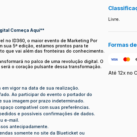
Classifica
Livre.
igital Começa Aqui**
l no ID360, o maior evento de Marketing Por
Formas d
m sua 5ª edição, estamos prontos para te
nto que vai além das fronteiras do conhecimento.
ansformará no palco de uma revolução digital. O
, será o coração pulsante dessa transformação.
Até 12x no 
s em vigor na data de sua realização.
ado. Ao participar do evento o portador do
 de sua imagem por prazo indeterminado.
 espaço compatível com suas preferências.
de pedidos e possíveis confirmações de dados.
u e-mail.
essos antecipadamente.
ndas somente no site da Blueticket ou