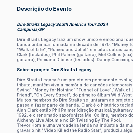
Descrição do Evento
Dire Straits Legacy South América Tour 2024
Campinas/SP
Dire Straits Legacy traz um show único e emocional qu
banda britânica formada na década de 1970. "Money for
"Walk of Life", "Romeo and Juliet" e muitas outras can
Clark (teclados), Phil Palmer (guitarra), Mel Collins (sax
guitarra), Primiano Dibiase (teclados), Danny Cummings
Sobre o projeto Dire Straits Legacy:
Dire Straits Legacy é um projeto em permanente evoluç
tributo, mantêm viva a memória de canções atemporais,
Swing","Money for Nothing","Tunnel of Love","Walk of 
Friend", "On Every Street", do primeiro álbum Wild West 
Muitos membros do Dire Straits se juntaram ao projeto
passa a fazer parte da banda. Clark é o histórico teclad
Alan Clark estão Phil Palmer (direção musical/guitarra/v
1992, e o renomado saxofonista Mel Collins, membro do
Alchemy Live Album e no EP Twisting By The Pool.
Trevor Horn é uma verdadeira lenda na indústria da mú
gravar o hit "Video Killed the Radio Star", produziu al