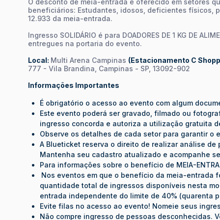
O desconto de meia-entrada é oferecido em setores q
beneficiários: Estudantes, idosos, deficientes físicos,
12.933 da meia-entrada.
Ingresso SOLIDÁRIO é para DOADORES DE 1 KG DE ALIM
entregues na portaria do evento.
Local:
Multi Arena Campinas
(Estacionamento C Shopp
777 - Vila Brandina, Campinas - SP, 13092-902
Informações Importantes
É obrigatório o acesso ao evento com algum documen
Este evento poderá ser gravado, filmado ou fotograf
ingresso concorda e autoriza a utilização gratuita
Observe os detalhes de cada setor para garantir o
A Blueticket reserva o direito de realizar análise 
Mantenha seu cadastro atualizado e acompanhe se
Para informações sobre o benefício de MEIA-ENTR
Nos eventos em que o benefício da meia-entrada fo
quantidade total de ingressos disponíveis nesta mo
entrada independente do limite de 40% (quarenta po
Evite filas no acesso ao evento! Nomeie seus ingr
Não compre ingresso de pessoas desconhecidas. Ve