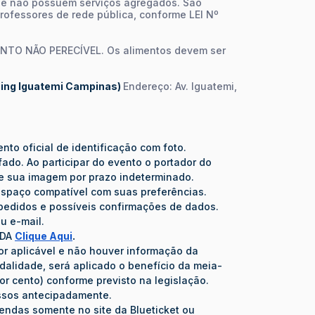
ue não possuem serviços agregados. São
 professores de rede pública, conforme LEI Nº
ENTO NÃO PERECÍVEL. Os alimentos devem ser
ing Iguatemi Campinas)
Endereço: Av. Iguatemi,
to oficial de identificação com foto.
ado. Ao participar do evento o portador do
 de sua imagem por prazo indeterminado.
 espaço compatível com suas preferências.
de pedidos e possíveis confirmações de dados.
u e-mail.
ADA
Clique Aqui
.
r aplicável e não houver informação da
dalidade, será aplicado o benefício da meia-
r cento) conforme previsto na legislação.
essos antecipadamente.
ndas somente no site da Blueticket ou