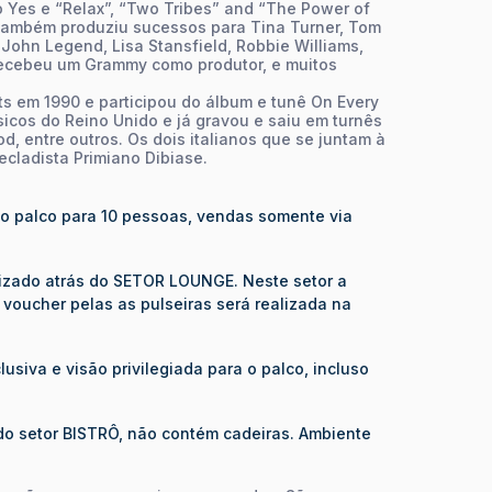
o Yes e “Relax”, “Two Tribes” and “The Power of
 também produziu sucessos para Tina Turner, Tom
 John Legend, Lisa Stansfield, Robbie Williams,
 recebeu um Grammy como produtor, e muitos
ts em 1990 e participou do álbum e tunê On Every
icos do Reino Unido e já gravou e saiu em turnês
, entre outros. Os dois italianos que se juntam à
tecladista Primiano Dibiase.
ao palco para 10 pessoas, vendas somente via
lizado atrás do SETOR LOUNGE. Neste setor a
 voucher pelas as pulseiras será realizada na
usiva e visão privilegiada para o palco, incluso
do setor BISTRÔ, não contém cadeiras. Ambiente