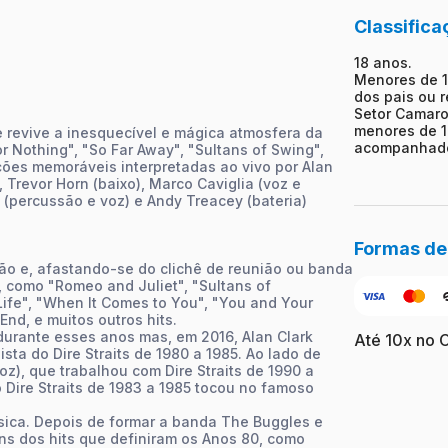
Classifica
18 anos.
Menores de 
dos pais ou 
Setor Camaro
menores de 1
e revive a inesquecível e mágica atmosfera da
acompanhado
 Nothing", "So Far Away", "Sultans of Swing",
ções memoráveis interpretadas ao vivo por Alan
), Trevor Horn (baixo), Marco Caviglia (voz e
 (percussão e voz) e Andy Treacey (bateria)
Formas d
ão e, afastando-se do clichê de reunião ou banda
 como "Romeo and Juliet", "Sultans of
Life", "When It Comes to You", "You and Your
End, e muitos outros hits.
 durante esses anos mas, em 2016, Alan Clark
Até 10x no 
ista do Dire Straits de 1980 a 1985. Ao lado de
oz), que trabalhou com Dire Straits de 1990 a
 Dire Straits de 1983 a 1985 tocou no famoso
sica. Depois de formar a banda The Buggles e
guns dos hits que definiram os Anos 80, como