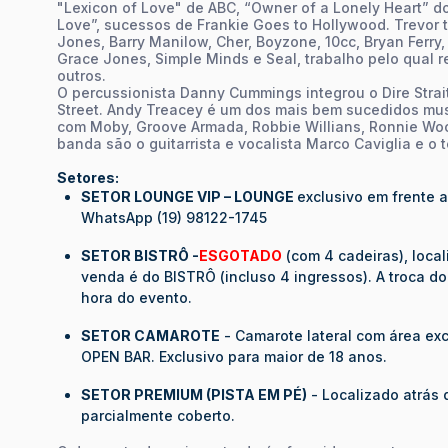
"Lexicon of Love" de ABC, “Owner of a Lonely Heart” d
Love”, sucessos de Frankie Goes to Hollywood. Trevor
Jones, Barry Manilow, Cher, Boyzone, 10cc, Bryan Ferry,
Grace Jones, Simple Minds e Seal, trabalho pelo qual
outros.
O percussionista Danny Cummings integrou o Dire Strai
Street. Andy Treacey é um dos mais bem sucedidos mus
com Moby, Groove Armada, Robbie Willians, Ronnie Wood
banda são o guitarrista e vocalista Marco Caviglia e o 
Setores:
SETOR LOUNGE VIP – LOUNGE
exclusivo em frente 
WhatsApp (19) 98122-1745
SETOR BISTRÔ -
ESGOTADO
(com 4 cadeiras), loca
venda é do BISTRÔ (incluso 4 ingressos). A troca do
hora do evento.
SETOR CAMAROTE
- Camarote lateral com área excl
OPEN BAR. Exclusivo para maior de 18 anos.
SETOR PREMIUM (PISTA EM PÉ)
- Localizado atrás 
parcialmente coberto.