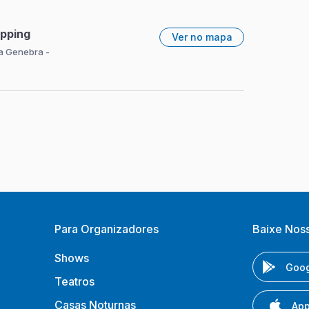
opping
Ver no mapa
ta Genebra -
Para Organizadores
Baixe Nos
Shows
Goog
Teatros
Casas Noturnas
App