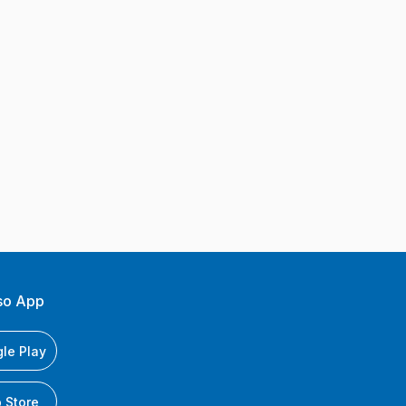
so App
le Play
 Store