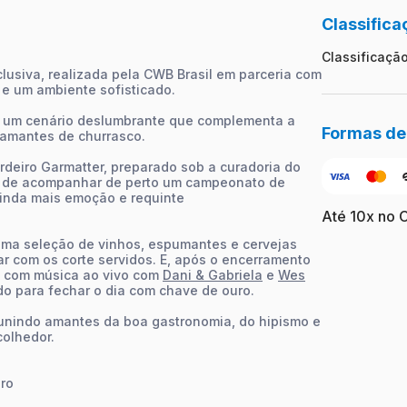
Classifica
Classificação 
usiva, realizada pela CWB Brasil em parceria com
a e um ambiente sofisticado.
, um cenário deslumbrante que complementa a
Formas d
 amantes de churrasco.
deiro Garmatter, preparado sob a curadoria do
de de acompanhar de perto um campeonato de
inda mais emoção e requinte
Até 10x no 
 uma seleção de vinhos, espumantes e cervejas
r com os corte servidos. E, após o encerramento
ua com música ao vivo com
Dani & Gabriela
e
Wes
do para fechar o dia com chave de ouro.
unindo amantes da boa gastronomia, do hipismo e
olhedor.
iro