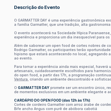
Descrição do Evento
O GARMATTER DAY é uma experiência gastronômica excl
a família Garmatter, que une tradição, alta gastronomi
O evento acontecerá na Sociedade Hípica Paranaense
experiência e proporciona um dia inesquecível para os
Além de saborear um open food de cortes nobres de cor
Rodrigo Garmatter, os participantes terão oportunida
hipismo que estará acontecendo no local, agregando a
ao evento.
Para tornar a experiência ainda mais especial, haverá
artesanais, cuidadosamente escolhidos para harmoniza
do open food, a partir das 17h, a programação contin
Ventura
, criando um ambiente descontraído e sofistica
O
GARMATTER DAY
promete ser um encontro único, re
de momentos exclusivos em um ambiente elegante e ac
CARDÁPIO DO OPEN FOOD (das 12h às 17h)
:
Cortes de cordeiro Garmatter com arroz árabe de corde
Bife ancho Angus com purê de abóbora cabotiá