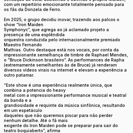
com um repertório emocionante totalmente pensado para
os fãs da Donzela de Ferro.
Em 2025, o grupo decidiu inovar, trazendo aos palcos o
show “Iron Maiden
Symphonyc”, que agrega ao já aclamado projeto a
presença de uma esplêndida
orquestra conduzida pelo internacionalmente premiado
Maestro Fernando
Mathias. Outro destaque está nos vocais, por conta da
impressionante semelhança de timbre de Raphael Mendes,
o “Bruce Dickinson brasileiro”. As performances de Rapha
(extremamente semelhantes às de Bruce) já renderam
diversos vídeos virais na internet e elevam a experiência a
outro patamar.
“Este show é uma experiência realmente única, que
combina a potencia do heavy
metal com a impressionante performance musical e teatral
da banda e a
grandiosidade e requinte da música sinfônica, resultando
em um espetáculo
daqueles que não queremos piscar para não perder
nenhum detalhe. Até o fã mais
exigente do Iron Maiden pode se preparar para sair do
teatro boquiaberto”, afirma