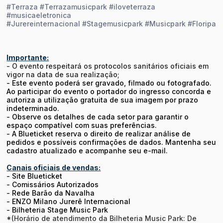
#Terraza #Terrazamusicpark #iloveterraza
#musicaeletronica
#Jurereinternacional #Stagemusicpark #Musicpark #Floripa
Importante:
- O evento respeitará os protocolos sanitários oficiais em
vigor na data de sua realização;
- Este evento poderá ser gravado, filmado ou fotografado.
Ao participar do evento o portador do ingresso concorda e
autoriza a utilização gratuita de sua imagem por prazo
indeterminado.
- Observe os detalhes de cada setor para garantir o
espaço compatível com suas preferências.
- A Blueticket reserva o direito de realizar análise de
pedidos e possíveis confirmações de dados. Mantenha seu
cadastro atualizado e acompanhe seu e-mail.
Canais oficiais de vendas:
- Site Blueticket
- Comissários Autorizados
-
Rede Barão da Navalha
-
ENZO Milano Jurerê Internacional
-
Bilheteria Stage Music Park
*(Horário de atendimento da Bilheteria Music Park: De