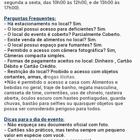
segunda a sexta, das 10h00 às 12h00, e de 13h00 às
17h00).
Perguntas Frequentes:
- Há estacionamento no local? Sim.
- O local possui acesso para deficientes? Sim.
- O local do evento é coberto? Parcialmente Coberto.
- Existe venda de alimentos no local? Sim.
- O local possui espaço para fumantes? Sim.
- Permitido o acesso com câmera fotográfica? Sim,
Câmeras compacta simples.
- Formas de pagamento aceitos no local: Dinheiro , Cartão
Débito e Cartão Crédito.
- Restrição do local? Proibido o acesso com objetos
cortantes, armas, d
rogas ilícitas.
*Não é permitido o acesso a casa com: Alimentos e
bebidas no geral, traje de banho, regata masculina,
camiseta de time, correntões, uso de chinelo, rasteira
aberta, óculos escuro com hastes pontiagudas, guarda
chuvas, bastão para selfies ou quaisquer objetos que
possa ser considerado perigoso para todos.
Dicas para o dia do evento:
- Não esqueça seu documento oficial com foto.
- Cartões são práticos, mas tenha sempre um pequeno
valor em espécie com você.