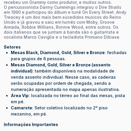
recebeu um Grammy como produtor, e muitos outros.
O percussionista Danny Cummings integrou o Dire Straits
em 1990 e participou do álbum e tunê On Every Street. Andy
Treacey é um dos mais bem sucedidos musicos do Reino
Unido e já gravou e saiu em turnês com Moby, Groove
Armada, Robbie Willians, Ronnie Wood, entre outros. Os
dois italianos que se juntam à banda são o guitarrista e
vocalista Marco Caviglia e o tecladista Primiano Dibiase.
Setores
Mesas Black, Diamond, Gold, Silver e Bronze
: fechadas
para grupos de 6 pessoas.
Mesas Diamond, Gold, Silver e Bronze (assento
individual)
: também disponíveis na modalidade de
venda assento individual. Nesse caso, as cadeiras
serão ocupadas por ordem de chegada, sendo a
numeração apresentada no mapa apenas ilustrativa.
Área Vip
: localizada no térreo ao final das mesas, pista
em pé.
Camarote
: Setor coletivo localizado no 2º piso
mezanino, em pé.
Informações Importantes