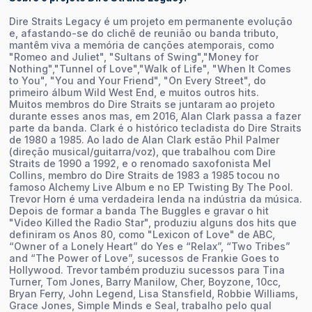
Dire Straits Legacy é um projeto em permanente evolução
e, afastando-se do clichê de reunião ou banda tributo,
mantêm viva a memória de canções atemporais, como
"Romeo and Juliet", "Sultans of Swing","Money for
Nothing","Tunnel of Love","Walk of Life", "When It Comes
to You", "You and Your Friend", "On Every Street", do
primeiro álbum Wild West End, e muitos outros hits.
Muitos membros do Dire Straits se juntaram ao projeto
durante esses anos mas, em 2016, Alan Clark passa a fazer
parte da banda. Clark é o histórico tecladista do Dire Straits
de 1980 a 1985. Ao lado de Alan Clark estão Phil Palmer
(direção musical/guitarra/voz), que trabalhou com Dire
Straits de 1990 a 1992, e o renomado saxofonista Mel
Collins, membro do Dire Straits de 1983 a 1985 tocou no
famoso Alchemy Live Album e no EP Twisting By The Pool.
Trevor Horn é uma verdadeira lenda na indústria da música.
Depois de formar a banda The Buggles e gravar o hit
"Video Killed the Radio Star", produziu alguns dos hits que
definiram os Anos 80, como "Lexicon of Love" de ABC,
“Owner of a Lonely Heart” do Yes e “Relax”, “Two Tribes”
and “The Power of Love”, sucessos de Frankie Goes to
Hollywood. Trevor também produziu sucessos para Tina
Turner, Tom Jones, Barry Manilow, Cher, Boyzone, 10cc,
Bryan Ferry, John Legend, Lisa Stansfield, Robbie Williams,
Grace Jones, Simple Minds e Seal, trabalho pelo qual