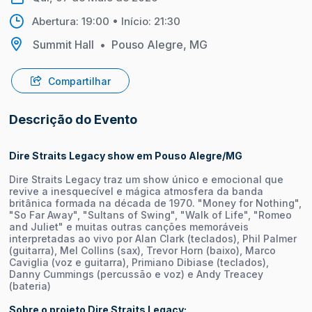
Abertura: 19:00 • Início: 21:30
Summit Hall
•
Pouso Alegre, MG
Compartilhar
Descrição do Evento
Dire Straits Legacy show em Pouso Alegre/MG
Dire Straits Legacy traz um show único e emocional que
revive a inesquecível e mágica atmosfera da banda
britânica formada na década de 1970. "Money for Nothing",
"So Far Away", "Sultans of Swing", "Walk of Life", "Romeo
and Juliet" e muitas outras canções memoráveis
interpretadas ao vivo por Alan Clark (teclados), Phil Palmer
(guitarra), Mel Collins (sax), Trevor Horn (baixo), Marco
Caviglia (voz e guitarra), Primiano Dibiase (teclados),
Danny Cummings (percussão e voz) e Andy Treacey
(bateria)
Sobre o projeto Dire Straits Legacy: