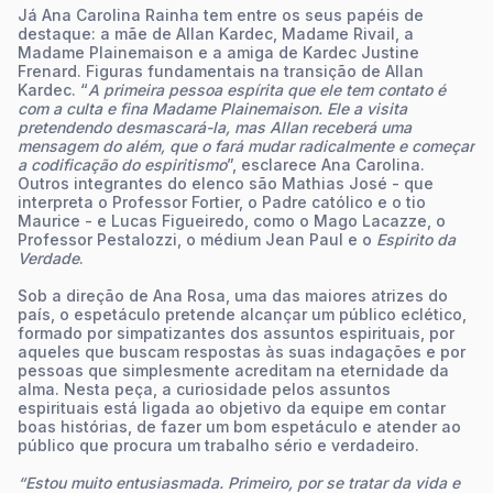
Já Ana Carolina Rainha tem entre os seus papéis de
destaque: a mãe de Allan Kardec, Madame Rivail, a
Madame Plainemaison e a amiga de Kardec Justine
Frenard. Figuras fundamentais na transição de Allan
Kardec. “
A primeira pessoa espírita que ele tem contato é
com a culta e fina Madame Plainemaison. Ele a visita
pretendendo desmascará-la, mas Allan receberá uma
mensagem do além, que o fará mudar radicalmente e começar
a codificação do espiritismo
”, esclarece Ana Carolina.
Outros integrantes do elenco são Mathias José - que
interpreta o Professor Fortier, o Padre católico e o tio
Maurice - e Lucas Figueiredo, como o Mago Lacazze, o
Professor Pestalozzi, o médium Jean Paul e o
Espirito da
Verdade
.
Sob a direção de Ana Rosa, uma das maiores atrizes do
país, o espetáculo pretende alcançar um público eclético,
formado por simpatizantes dos assuntos espirituais, por
aqueles que buscam respostas às suas indagações e por
pessoas que simplesmente acreditam na eternidade da
alma. Nesta peça, a curiosidade pelos assuntos
espirituais está ligada ao objetivo da equipe em contar
boas histórias, de fazer um bom espetáculo e atender ao
público que procura um trabalho sério e verdadeiro.
“Estou muito entusiasmada. Primeiro, por se tratar da vida e