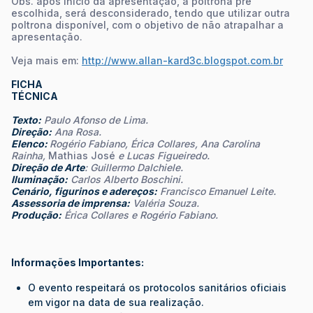
Obs. após inicio da apresentação, a poltrona pré
escolhida, será desconsiderado, tendo que utilizar outra
poltrona disponível, com o objetivo de não atrapalhar a
apresentação.
Veja mais em:
http://www.allan-kard3c.blogspot.com.br
FICHA
TÉCNICA
Texto:
Paulo Afonso de Lima.
Direção:
Ana Rosa.
Elenco:
Rogério Fabiano, Érica Collares, Ana Carolina
Rainha,
Mathias José
e Lucas Figueiredo.
Direção de Arte
: Guillermo Dalchiele.
Iluminação:
Carlos Alberto Boschini.
Cenário, figurinos e adereços:
Francisco Emanuel Leite.
Assessoria de imprensa:
Valéria Souza.
Produção:
Érica Collares e Rogério Fabiano.
Informações Importantes:
O evento respeitará os protocolos sanitários oficiais
em vigor na data de sua realização.