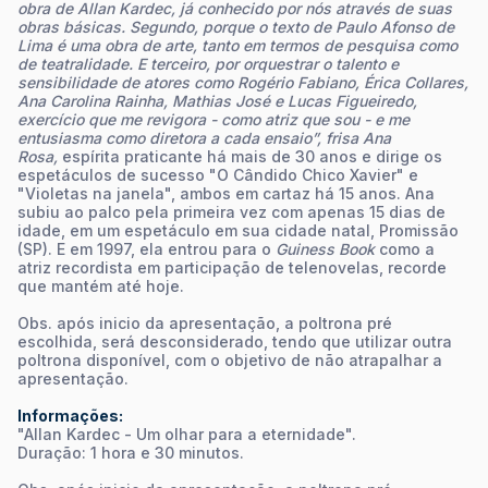
obra de Allan Kardec, já conhecido por nós através de suas
obras básicas. Segundo, porque o texto de Paulo Afonso de
Lima é uma obra de arte, tanto em termos de pesquisa como
de teatralidade. E terceiro, por orquestrar o talento e
sensibilidade de atores como Rogério Fabiano, Érica Collares,
Ana Carolina Rainha, Mathias José e Lucas Figueiredo,
exercício que me revigora - como atriz que sou - e me
entusiasma como diretora a cada ensaio”, frisa Ana
Rosa,
espírita praticante há mais de 30 anos e dirige os
espetáculos de sucesso "O Cândido Chico Xavier" e
"Violetas na janela", ambos em cartaz há 15 anos. Ana
subiu ao palco pela primeira vez com apenas 15 dias de
idade, em um espetáculo em sua cidade natal, Promissão
(SP). E em 1997, ela entrou para o
Guiness Book
como a
atriz recordista em participação de telenovelas, recorde
que mantém até hoje.
Obs. após inicio da apresentação, a poltrona pré
escolhida, será desconsiderado, tendo que utilizar outra
poltrona disponível, com o objetivo de não atrapalhar a
apresentação.
Informações:
"Allan Kardec - Um olhar para a eternidade".
Duração: 1 hora e 30 minutos.