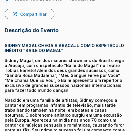
Compartilhar
Descrição do Evento
SIDNEY MAGAL CHEGA A ARACAJU COM O ESPETÁCULO
INÉDITO “BAILE DO MAGAL”
Sidney Magal, um dos maiores showmans do Brasil chega
à Aracaju, com o espetáculo “Baile do Magal” no Teatro
Tobias Barreto! Além dos seus grandes sucessos, como
“Sandra Rosa Madalena”, "Meu Sangue Ferve por Você"
“Me Chama Que Eu Vou”, o Baile apresenta um repertório
exclusivo de grandes sucessos nacionais internacionais
para fazer todo mundo dançar!
Nascido em uma família de artistas, Sidney começou a
cantar em programas infantis de televisão, mais tarde
trabalhando também na noite, em boates e casas
noturnas. O sobrenome artístico surgiu em uma excursão
pela Europa. Apareceu na mídia nos anos 70 como um
cantor de músicas sensuais e românticas, causando furor
entre as fãs. Seu primeiro sucesso foi um compacto com a