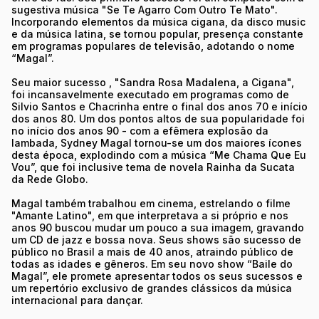
sugestiva música "Se Te Agarro Com Outro Te Mato".
Incorporando elementos da música cigana, da disco music
e da música latina, se tornou popular, presença constante
em programas populares de televisão, adotando o nome
“Magal”.
Seu maior sucesso , "Sandra Rosa Madalena, a Cigana",
foi incansavelmente executado em programas como de
Silvio Santos e Chacrinha entre o final dos anos 70 e início
dos anos 80. Um dos pontos altos de sua popularidade foi
no início dos anos 90 - com a efêmera explosão da
lambada, Sydney Magal tornou-se um dos maiores ícones
desta época, explodindo com a música “Me Chama Que Eu
Vou”, que foi inclusive tema de novela Rainha da Sucata
da Rede Globo.
Magal também trabalhou em cinema, estrelando o filme
"Amante Latino", em que interpretava a si próprio e nos
anos 90 buscou mudar um pouco a sua imagem, gravando
um CD de jazz e bossa nova. Seus shows são sucesso de
público no Brasil a mais de 40 anos, atraindo público de
todas as idades e gêneros. Em seu novo show “Baile do
Magal”, ele promete apresentar todos os seus sucessos e
um repertório exclusivo de grandes clássicos da música
internacional para dançar.