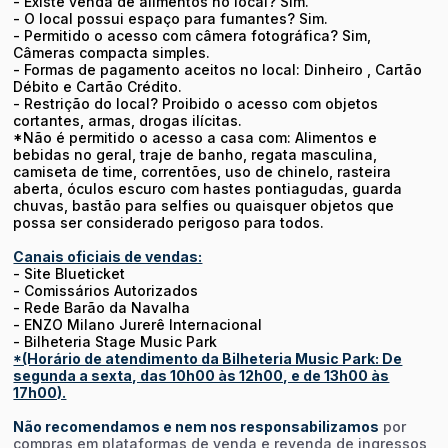
- Existe venda de alimentos no local? Sim.
- O local possui espaço para fumantes? Sim.
- Permitido o acesso com câmera fotográfica? Sim,
Câmeras compacta simples.
- Formas de pagamento aceitos no local: Dinheiro , Cartão
Débito e Cartão Crédito.
- Restrição do local? Proibido o acesso com objetos
cortantes, armas, drogas ilícitas.
*Não é permitido o acesso a casa com: Alimentos e
bebidas no geral, traje de banho, regata masculina,
camiseta de time, correntões, uso de chinelo, rasteira
aberta, óculos escuro com hastes pontiagudas, guarda
chuvas, bastão para selfies ou quaisquer objetos que
possa ser considerado perigoso para todos.
Canais oficiais de vendas:
- Site Blueticket
- Comissários Autorizados
-
Rede Barão da Navalha
-
ENZO Milano Jurerê Internacional
-
Bilheteria Stage Music Park
*(Horário de atendimento da Bilheteria Music Park: De
segunda a sexta, das 10h00 às 12h00, e de 13h00 às
17h00).
Não recomendamos e nem nos responsabilizamos
por
compras em plataformas de venda e revenda de ingressos