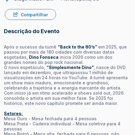
Compartilhar
Descrição do Evento
Após o sucesso da turnê
“Back to the 80’s”
em 2025, que
passou por mais de 180 cidades com diversas datas
esgotadas,
Dino Fonseca
inicia 2026 como um dos
grandes nomes do pop rock nacional.
O novo espetáculo,
“Simplesmente Dino”
, nasce do DVD
lançado em dezembro, que ultrapassou 1 milhão de
visualizações em 24 horas no YouTube. A turnê apresenta
um show mais maduro, emocionante e grandioso,
celebrando a trajetória e a energia marcante do artista.
Com início já em ritmo acelerado e shows sold out, 2026
consolida o artista em sua melhor fase. Se 2025 foi
histórico, este novo capítulo promete ser ainda maior.
Setores:
Mesa Ouro - Mesa fechada para 4 pessoas
Mesa Prata - Cadeira individual - Mesa coletiva para 4
pessoas
Mesa Bistrô - Mesa alta, fechada para 6 pessoas, não