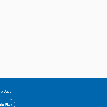
so App
le Play