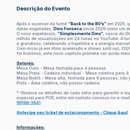
Descrição do Evento
Após o sucesso da turnê
“Back to the 80’s”
em 2025, q
datas esgotadas,
Dino Fonseca
inicia 2026 como um d
O novo espetáculo,
“Simplesmente Dino”
, nasce do D
milhão de visualizações em 24 horas no YouTube. A t
e grandioso, celebrando a trajetória e a energia marcan
Com início já em ritmo acelerado e shows sold out, 202
foi histórico, este novo capítulo promete ser ainda maio
Setores:
Mesa Ouro - Mesa fechada para 4 pessoas
Mesa Prata - Cadeira individual - Mesa coletiva para 
Mesa Bistrô - Mesa alta, fechada para 6 pessoas, não 
Pista - Área coletiva, não possui cadeira.
* Observe os detalhes de cada setor para garantir o e
especial para PCR, entre em contato conosco no e-mai
99199-3641
Antecipe seu ticket de estacionamento - Clique Aqui!
Informações: