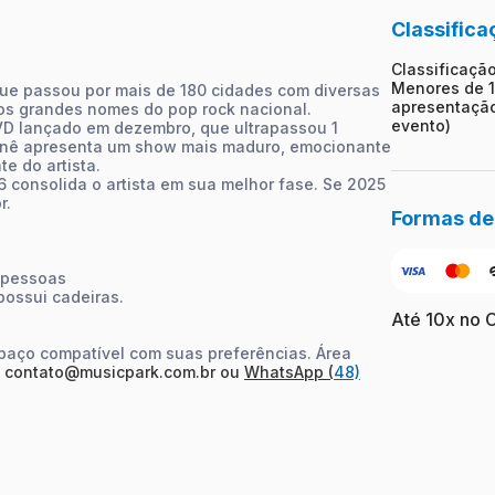
Classifica
Classificação
Menores de 1
ue passou por mais de 180 cidades com diversas
apresentação
os grandes nomes do pop rock nacional.
evento)
VD lançado em dezembro, que ultrapassou 1
urnê apresenta um show mais maduro, emocionante
te do artista.
6 consolida o artista em sua melhor fase. Se 2025
r.
Formas d
4 pessoas
possui cadeiras.
Até 10x no 
spaço compatível com suas preferências. Área
l
contato@musicpark.com.br ou
WhatsApp (
48)