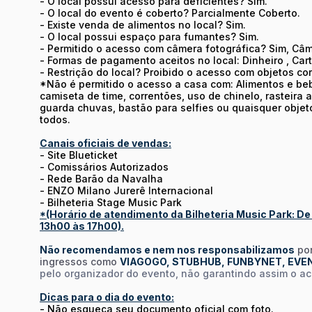
- O local possui acesso para deficientes? Sim.
- O local do evento é coberto? Parcialmente Coberto.
- Existe venda de alimentos no local? Sim.
- O local possui espaço para fumantes? Sim.
- Permitido o acesso com câmera fotográfica? Sim, Câ
- Formas de pagamento aceitos no local: Dinheiro , Cart
- Restrição do local? Proibido o acesso com objetos cort
*Não é permitido o acesso a casa com: Alimentos e beb
camiseta de time, correntões, uso de chinelo, rasteira
guarda chuvas, bastão para selfies ou quaisquer obje
todos.
Canais oficiais de vendas:
- Site Blueticket
- Comissários Autorizados
-
Rede Barão da Navalha
-
ENZO Milano Jurerê Internacional
-
Bilheteria Stage Music Park
*(Horário de atendimento da Bilheteria Music Park: De
13h00 às 17h00).
Não recomendamos e nem nos responsabilizamos
por
ingressos como
VIAGOGO, STUBHUB, FUNBYNET, EVE
pelo organizador do evento, não garantindo assim o a
Dicas para o dia do evento:
- Não esqueça seu documento oficial com foto.