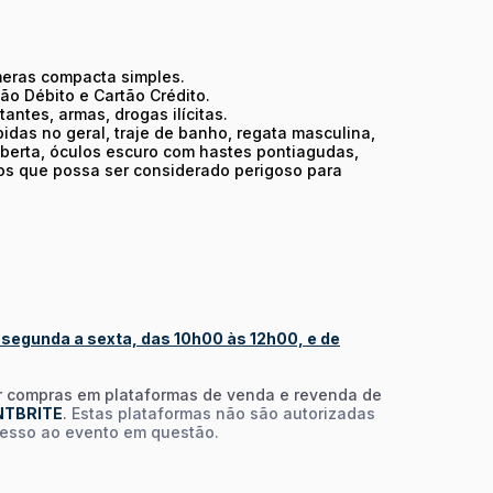
meras compacta simples.
ão Débito e Cartão Crédito.
antes, armas, drogas ilícitas.
idas no geral, traje de banho, regata masculina,
 aberta, óculos escuro com hastes pontiagudas,
tos que possa ser considerado perigoso para
 segunda a sexta, das 10h00 às 12h00, e de
 compras em plataformas de venda e revenda de
NTBRITE
.
Estas plataformas não são autorizadas
cesso ao evento em questão.