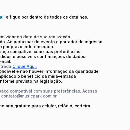
al
, e fique por dentro de todos os detalhes.
 em vigor na data de sua realização.
do. Ao participar do evento o portador do ingresso
m por prazo indeterminado.
spaço compatível com suas preferências.
 pedidos e possíveis confirmações de dados.
-mail.
ntrada
Clique Aqui.
plicável e não houver informação da quantidade
 aplicado o benefício da meia-entrada
nforme previsto na legislação.
spaço compatível com suas preferências. Acesso
l contato@musicpark.com.br
aria gratuita para celular, relógio, carteira.