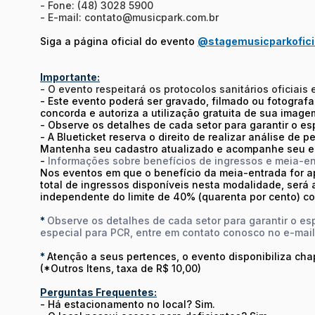
- Fone: (48) 3028 5900
- E-mail: contato@musicpark.com.br
Siga a página oficial do evento
@stagemusicparkofici
Importante:
- O evento respeitará os protocolos sanitários oficiais
- Este evento poderá ser gravado, filmado ou fotografa
concorda e autoriza a utilização gratuita de sua image
- Observe os detalhes de cada setor para garantir o e
- A Blueticket reserva o direito de realizar análise de
Mantenha seu cadastro atualizado e acompanhe seu e
-
Informações sobre benefícios de ingressos e meia-e
Nos eventos em que o benefício da meia-entrada for a
total de ingressos disponíveis nesta modalidade, será
independente do limite de 40% (quarenta por cento) co
*
Observe os detalhes de cada setor para garantir o e
especial para PCR, entre em contato conosco no e-mai
*
Atenção a seus pertences, o evento disponibiliza chapel
(*Outros Itens, taxa de R$ 10,00)
Perguntas Frequentes:
- Há estacionamento no local? Sim.