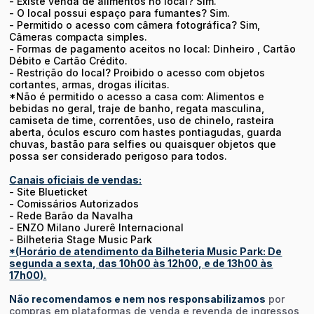
- Existe venda de alimentos no local? Sim.
- O local possui espaço para fumantes? Sim.
- Permitido o acesso com câmera fotográfica? Sim,
Câmeras compacta simples.
- Formas de pagamento aceitos no local: Dinheiro , Cartão
Débito e Cartão Crédito.
- Restrição do local? Proibido o acesso com objetos
cortantes, armas, drogas ilícitas.
*Não é permitido o acesso a casa com: Alimentos e
bebidas no geral, traje de banho, regata masculina,
camiseta de time, correntões, uso de chinelo, rasteira
aberta, óculos escuro com hastes pontiagudas, guarda
chuvas, bastão para selfies ou quaisquer objetos que
possa ser considerado perigoso para todos.
Canais oficiais de vendas:
- Site Blueticket
- Comissários Autorizados
-
Rede Barão da Navalha
-
ENZO Milano Jurerê Internacional
-
Bilheteria Stage Music Park
*(Horário de atendimento da Bilheteria Music Park: De
segunda a sexta, das 10h00 às 12h00, e de 13h00 às
17h00).
Não recomendamos e nem nos responsabilizamos
por
compras em plataformas de venda e revenda de ingressos