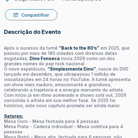
Compartilhar
Descrição do Evento
Após o sucesso da turnê
“Back to the 80’s”
em 2025, que
passou por mais de 180 cidades com diversas datas
esgotadas,
Dino Fonseca
inicia 2026 como um dos
grandes nomes do pop rock nacional.
O novo espetáculo,
“Simplesmente Dino”
, nasce do DVD
lançado em dezembro, que ultrapassou 1 milhão de
visualizações em 24 horas no YouTube. A turnê apresenta
um show mais maduro, emocionante e grandioso,
celebrando a trajetória e a energia marcante do artista.
Com início já em ritmo acelerado e shows sold out, 2026
consolida o artista em sua melhor fase. Se 2025 foi
histórico, este novo capítulo promete ser ainda maior.
Setores:
Mesa Ouro - Mesa fechada para 4 pessoas
Mesa Prata - Cadeira individual - Mesa coletiva para 4
pessoas
Mesa Bistrô - Mesa alta, fechada para 6 pessoas, não