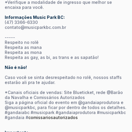
*Verifique a modalidade de ingresso que melhor se
encaixa para você.
Informações Music Park BC:
(47) 3366-6330
contato@musicparkbc.com.br
-----
Respeito no rolê
Respeita as mana
Respeita as mona
Respeita as gay, as bi, as trans e as sapatão!
Não é não!
Caso você se sinta desrespeitado no rolê, nossos staffs
estarão ali pra te ajudar.
*Canais oficiais de vendas: Site Blueticket, rede @Barão
da Navalha e Comissários Autorizados
Siga a página oficial do evento em @gandaiaprodutora e
@musicparkbc, para ficar por dentro de todos os detalhes.
#gandaiabc #musicpark #gandaiaprodutora #musicparkbc
#gandaia #
comissariosautorizados