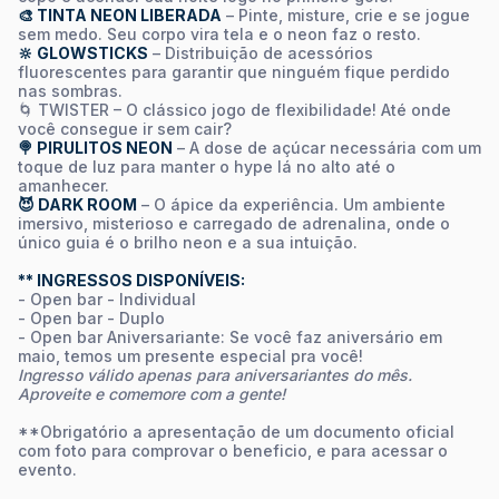
🎨 TINTA NEON LIBERADA
– Pinte, misture, crie e se jogue
sem medo. Seu corpo vira tela e o neon faz o resto.
🔆 GLOWSTICKS
– Distribuição de acessórios
fluorescentes para garantir que ninguém fique perdido
nas sombras.
🌀 TWISTER – O clássico jogo de flexibilidade! Até onde
você consegue ir sem cair?
🍭 PIRULITOS NEON
– A dose de açúcar necessária com um
toque de luz para manter o hype lá no alto até o
amanhecer.
😈 DARK ROOM
– O ápice da experiência. Um ambiente
imersivo, misterioso e carregado de adrenalina, onde o
único guia é o brilho neon e a sua intuição.
** INGRESSOS DISPONÍVEIS:
- Open bar - Individual
- Open bar - Duplo
- Open bar Aniversariante: Se você faz aniversário em
maio, temos um presente especial pra você!
Ingresso válido apenas para aniversariantes do mês.
Aproveite e comemore com a gente!
**Obrigatório a apresentação de um documento oficial
com foto para comprovar o beneficio, e para acessar o
evento.