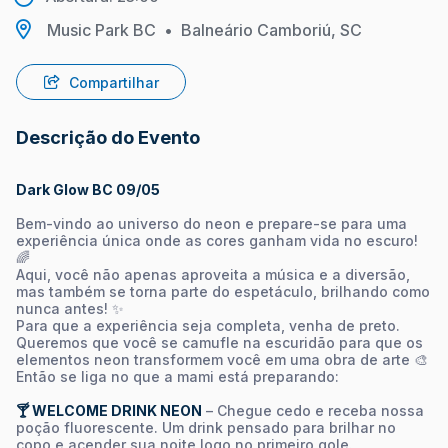
Music Park BC
•
Balneário Camboriú, SC
Compartilhar
Descrição do Evento
Dark Glow BC 09/05
Bem-vindo ao universo do neon e prepare-se para uma
experiência única onde as cores ganham vida no escuro!
🌈
Aqui, você não apenas aproveita a música e a diversão,
mas também se torna parte do espetáculo, brilhando como
nunca antes! ✨
Para que a experiência seja completa, venha de preto.
Queremos que você se camufle na escuridão para que os
elementos neon transformem você em uma obra de arte 🎨
Então se liga no que a mami está preparando:
🍸 WELCOME DRINK NEON
– Chegue cedo e receba nossa
poção fluorescente. Um drink pensado para brilhar no
copo e acender sua noite logo no primeiro gole.