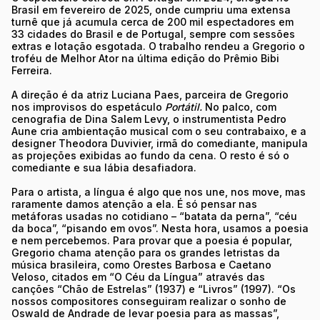
Brasil em fevereiro de 2025, onde cumpriu uma extensa
turnê que já acumula cerca de 200 mil espectadores em
33 cidades do Brasil e de Portugal, sempre com sessões
extras e lotação esgotada. O trabalho rendeu a Gregorio o
troféu de Melhor Ator na última edição do Prêmio Bibi
Ferreira.
A direção é da atriz Luciana Paes, parceira de Gregorio
nos improvisos do espetáculo
Portátil.
No palco, com
cenografia de Dina Salem Levy, o instrumentista Pedro
Aune cria ambientação musical com o seu contrabaixo, e a
designer Theodora Duvivier, irmã do comediante, manipula
as projeções exibidas ao fundo da cena. O resto é só o
comediante e sua lábia desafiadora.
Para o artista, a língua é algo que nos une, nos move, mas
raramente damos atenção a ela. É só pensar nas
metáforas usadas no cotidiano – “batata da perna”, “céu
da boca”, “pisando em ovos”. Nesta hora, usamos a poesia
e nem percebemos. Para provar que a poesia é popular,
Gregorio chama atenção para os grandes letristas da
música brasileira, como Orestes Barbosa e Caetano
Veloso, citados em “O Céu da Língua” através das
canções “Chão de Estrelas” (1937) e “Livros” (1997). “Os
nossos compositores conseguiram realizar o sonho de
Oswald de Andrade de levar poesia para as massas”,