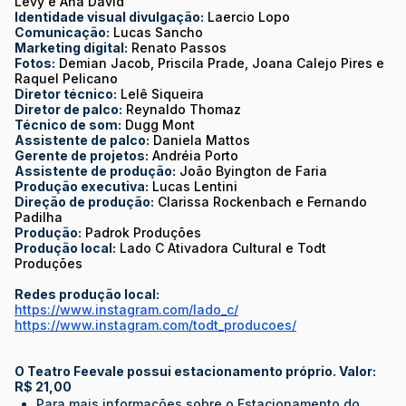
Levy e Ana David
Identidade visual divulgação:
Laercio Lopo
Comunicação:
Lucas Sancho
Marketing digital:
Renato Passos
Fotos:
Demian Jacob, Priscila Prade, Joana Calejo Pires e
Raquel Pelicano
Diretor técnico:
Lelê Siqueira
Diretor de palco:
Reynaldo Thomaz
Técnico de som:
Dugg Mont
Assistente de palco:
Daniela Mattos
Gerente de projetos:
Andréia Porto
Assistente de produção:
João Byington de Faria
Produção executiva:
Lucas Lentini
Direção de produção:
Clarissa Rockenbach e Fernando
Padilha
Produção:
Padrok Produções
Produção local:
Lado C Ativadora Cultural e Todt
Produções
Redes produção local:
https://www.instagram.com/lado_c/
https://www.instagram.com/todt_producoes/
O Teatro Feevale possui estacionamento próprio. Valor:
R$ 21,00
Para mais informações sobre o Estacionamento do