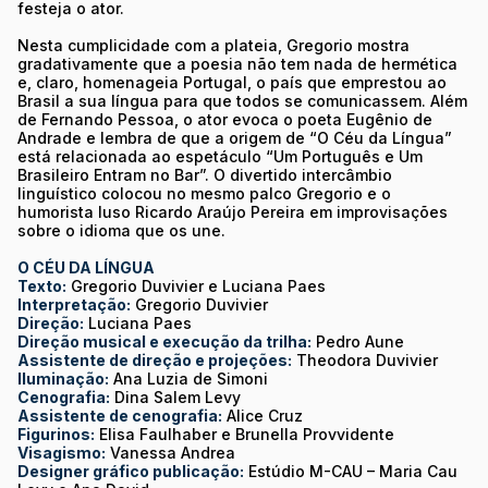
festeja o ator.
Nesta cumplicidade com a plateia, Gregorio mostra
gradativamente que a poesia não tem nada de hermética
e, claro, homenageia Portugal, o país que emprestou ao
Brasil a sua língua para que todos se comunicassem. Além
de Fernando Pessoa, o ator evoca o poeta Eugênio de
Andrade e lembra de que a origem de “O Céu da Língua”
está relacionada ao espetáculo “Um Português e Um
Brasileiro Entram no Bar”. O divertido intercâmbio
linguístico colocou no mesmo palco Gregorio e o
humorista luso Ricardo Araújo Pereira em improvisações
sobre o idioma que os une.
O CÉU DA LÍNGUA
Texto:
Gregorio Duvivier e Luciana Paes
Interpretação:
Gregorio Duvivier
Direção:
Luciana Paes
Direção musical e execução da trilha:
Pedro Aune
Assistente de direção e projeções:
Theodora Duvivier
Iluminação:
Ana Luzia de Simoni
Cenografia:
Dina Salem Levy
Assistente de cenografia:
Alice Cruz
Figurinos:
Elisa Faulhaber e Brunella Provvidente
Visagismo:
Vanessa Andrea
Designer gráfico publicação:
Estúdio M-CAU – Maria Cau