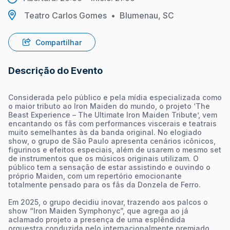
Teatro Carlos Gomes
•
Blumenau, SC
Compartilhar
Descrição do Evento
Considerada pelo público e pela mídia especializada como
o maior tributo ao Iron Maiden do mundo, o projeto ‘The
Beast Experience – The Ultimate Iron Maiden Tribute’, vem
encantando os fãs com performances viscerais e teatrais
muito semelhantes às da banda original. No elogiado
show, o grupo de São Paulo apresenta cenários icônicos,
figurinos e efeitos especiais, além de usarem o mesmo set
de instrumentos que os músicos originais utilizam. O
público tem a sensação de estar assistindo e ouvindo o
próprio Maiden, com um repertório emocionante
totalmente pensado para os fãs da Donzela de Ferro.
Em 2025, o grupo decidiu inovar, trazendo aos palcos o
show “Iron Maiden Symphonyc”, que agrega ao já
aclamado projeto a presença de uma esplêndida
orquestra conduzida pelo internacionalmente premiado