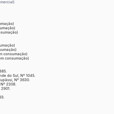
mercial)
sumação)
nsumação)
onsumação)
sumação)
nsumação)
em consumação)
(sem consumação)
885.
de do Sul, Nº 1045.
Tupãssi, Nº 3630.
, Nº 2308.
 2901.
93.