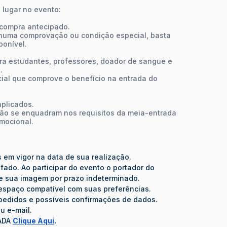
 lugar no evento:
 compra antecipado.
huma comprovação ou condição especial, basta
ponível.
ara estudantes, professores, doador de sangue e
.
cial que comprove o benefício na entrada do
aplicados.
não se enquadram nos requisitos da meia-entrada
mocional.
s em vigor na data de sua realização.
fado. Ao participar do evento o portador do
 de sua imagem por prazo indeterminado.
 espaço compatível com suas preferências.
de pedidos e possíveis confirmações de dados.
u e-mail.
RADA
Clique Aqui
.