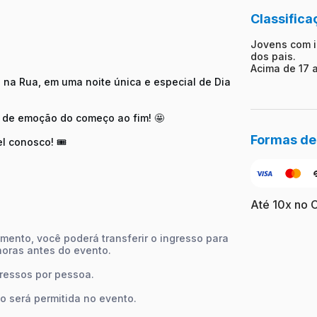
Classifica
Jovens com i
dos pais.
Acima de 17
na Rua, em uma noite única e especial de Dia
a de emoção do começo ao fim! 🤩
Formas d
l conosco! 🎟️
Até 10x no 
ento, você poderá transferir o ingresso para
horas antes do evento.
gressos por pessoa.
o será permitida no evento.