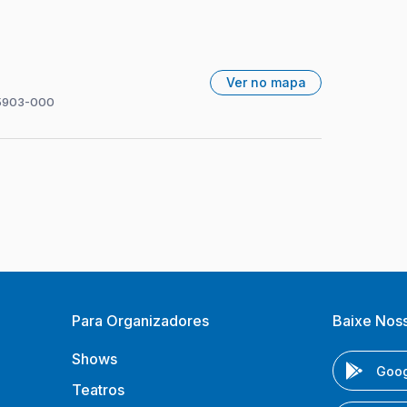
Ver no mapa
 85903-000
Para Organizadores
Baixe Nos
Shows
Goog
Teatros