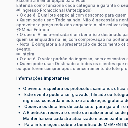
Escolha a melhor opção para você
Entenda como funciona cada categoria e garanta o seu
🌟 Ingresso Promocional (Antecipado)
• O que é: É um lote especial com desconto para quem
• Quem pode usar: Todo mundo. Não é necessária nen
aproveitar o preço reduzido enquanto o lote estiver dis
💳 Meia-Entrada
• O que é: A meia-entrada é um benefício destinado p
quem se enquadra na lei, com comprovação na portaria
• Nota: É obrigatória a apresentação de documento ofi
evento.
🎟️ Inteira
• O que é: O valor padrão do ingresso, sem descontos 
• Quem pode usar: Destinado a todos os clientes que 
ou que forem comprar após o encerramento do lote pro
Informações Importantes:
O evento respeitará os protocolos sanitários oficiai
Este evento poderá ser gravado, filmado ou fotogra
ingresso concorda e autoriza a utilização gratuita
Observe os detalhes de cada setor para garantir o
A Blueticket reserva o direito de realizar análise 
Mantenha seu cadastro atualizado e acompanhe se
Para informações sobre o benefício de MEIA-ENT