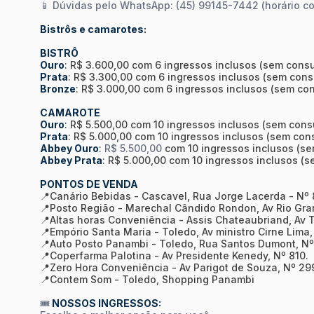
📱 Dúvidas pelo WhatsApp: (45) 99145-7442 (horário co
Bistrôs e camarotes:
BISTRÔ
Ouro
: R$ 3.600,00 com 6 ingressos inclusos (sem con
Prata
: R$ 3.300,00 com 6 ingressos inclusos (sem co
Bronze
: R$ 3.000,00 com 6 ingressos inclusos (sem c
CAMAROTE
Ouro
: R$ 5.500,00 com 10 ingressos inclusos (sem con
Prata
: R$ 5.000,00 com 10 ingressos inclusos (sem co
Abbey Ouro
:
R$ 5.500,00
com 10 ingressos inclusos (s
Abbey Prata
: R$ 5.000,00 com 10 ingressos inclusos 
PONTOS DE VENDA
📍Canário Bebidas - Cascavel, Rua Jorge Lacerda - Nº 
📍Posto Região - Marechal Cândido Rondon, Av Rio Gran
📍Altas horas Conveniência - Assis Chateaubriand, Av 
📍Empório Santa Maria - Toledo, Av ministro Cirne Lima
📍Auto Posto Panambi - Toledo, Rua Santos Dumont, Nº
📍Coperfarma Palotina - Av Presidente Kenedy, Nº 810.
📍Zero Hora Conveniência - Av Parigot de Souza, Nº 29
📍Contem Som - Toledo, Shopping Panambi
🎟
NOSSOS INGRESSOS: