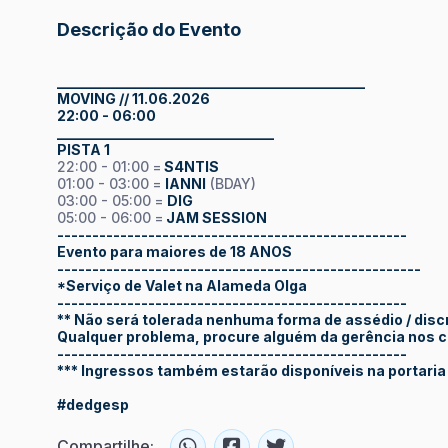
Descrição do Evento
____________________________________________
MOVING // 11.06.2026
22:00 - 06:00
_______________________________
PISTA 1
22:00 - 01:00 =
S4NTIS
01:00 - 03:00 =
IANNI
(BDAY)
03:00 - 05:00 =
DIG
05:00 - 06:00 =
JAM SESSION
--------------------------------------------------
Evento para maiores de 18 ANOS
----------------------------------------------------
*Serviço de Valet na Alameda Olga
--------------------------------------------------
** Não será tolerada nenhuma forma de assédio / discr
Qualquer problema, procure alguém da gerência nos c
--------------------------------------------------
*** Ingressos também estarão disponíveis na portaria 
#dedgesp
Compartilhe: