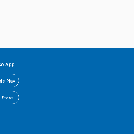
so App
le Play
 Store