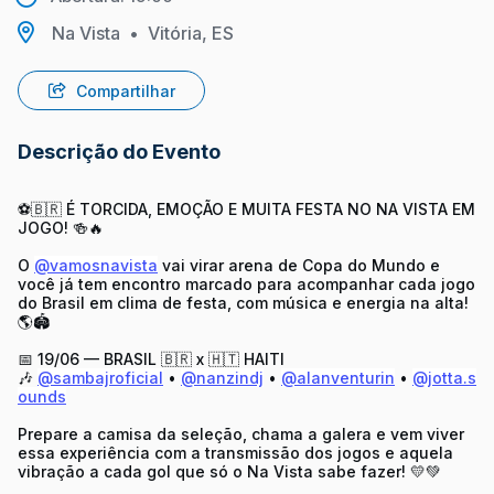
Na Vista
•
Vitória, ES
Compartilhar
Descrição do Evento
⚽🇧🇷 É TORCIDA, EMOÇÃO E MUITA FESTA NO NA VISTA EM
JOGO! 🍻🔥
O
@vamosnavista
vai virar arena de Copa do Mundo e
você já tem encontro marcado para acompanhar cada jogo
do Brasil em clima de festa, com música e energia na alta!
🌎🏟️
📅 19/06 — BRASIL 🇧🇷 x 🇭🇹 HAITI
🎶
@sambajroficial
•
@nanzindj
•
@alanventurin
•
@jotta.s
ounds
Prepare a camisa da seleção, chama a galera e vem viver
essa experiência com a transmissão dos jogos e aquela
vibração a cada gol que só o Na Vista sabe fazer! 💛💚