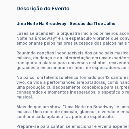
Descrição do Evento
Uma Noite Na Broadway | Sessão dia 11 de Julho
Luzes se acendem, a orquestra inicia os primeiros aco
Noite na Broadway” é um espetáculo vibrante que con
emocionante pelos maiores sucessos dos palcos mais
Reunindo canções inesquecíveis dos principais musicai
música, da dança e da interpretação em uma experiênc
transporta a plateia para universos distintos, revive
gerações e emocionaram milhões de espectadores ao r
No palco, um talentoso elenco formado por 12 cantor
vivo, dá vida a performances arrebatadoras, combinan
uma produção cuidadosamente concebida para surpreend
consagrados e momentos inesperados, o espetáculo rev
musical.
Mais do que um show, “Uma Noite na Broadway” é uma c
música. Uma noite de emoção, glamour, diversão e en
sonhar e cada aplauso faz parte do espetáculo.
Prepare-se para cantar, se emocionar e viver a experiê