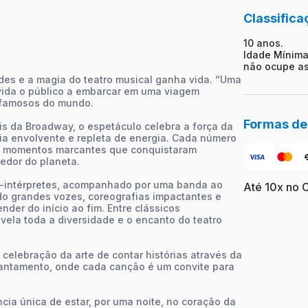
Classifica
10 anos.
Idade Mínima
não ocupe as
rdes e a magia do teatro musical ganha vida. “Uma
vida o público a embarcar em uma viagem
 famosos do mundo.
Formas d
s da Broadway, o espetáculo celebra a força da
ia envolvente e repleta de energia. Cada número
ndo momentos marcantes que conquistaram
edor do planeta.
es-intérpretes, acompanhado por uma banda ao
Até 10x no 
do grandes vozes, coreografias impactantes e
er do início ao fim. Entre clássicos
ela toda a diversidade e o encanto do teatro
elebração da arte de contar histórias através da
cantamento, onde cada canção é um convite para
ncia única de estar, por uma noite, no coração da