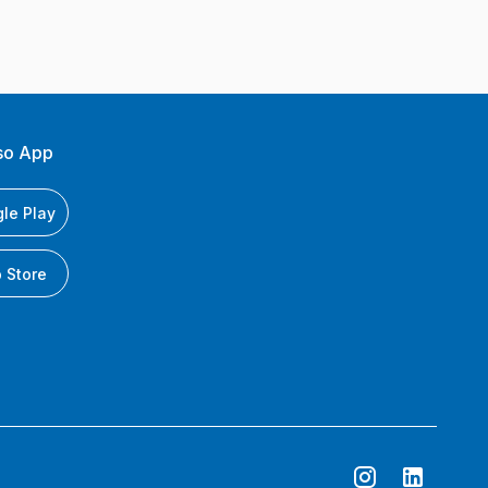
so App
le Play
 Store