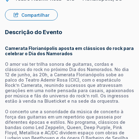
Compartilhar
Descrição do Evento
Camerata Florianópolis aposta em clássicos do rock para
celebrar o Dia dos Namorados
O amor vai ter trilha sonora de guitarras, cordas e
clássicos do rock no próximo Dia dos Namorados. No dia
12 de junho, às 20h, a Camerata Florianópolis sobe ao
palco do Teatro Ademir Rosa (CIC), com o espetáculo
Rock’n Camerata, reunindo sucessos que atravessam
gerações em uma noite pensada para casais, apaixonados
por música e fãs do universo do rock’n roll. Os ingressos
estão à venda na Blueticket e na sede da orquestra.
O concerto une a sonoridade da música de concerto à
força das guitarras em um repertório que passeia por
diferentes épocas e estilos. No programa, clássicos de
bandas como Led Zeppelin, Queen, Deep Purple, Pink
Floyd, Metallica e AC/DC dividem espaço com obras de
Ludwig van Beethoven e da ópera O Barbeiro de Sevilha,