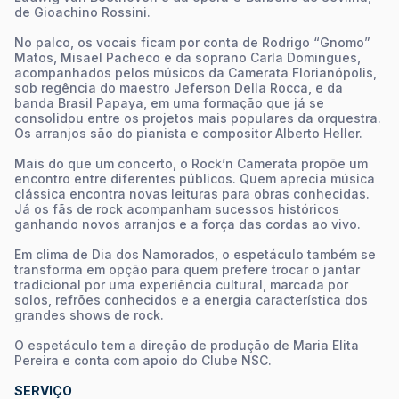
de Gioachino Rossini.
No palco, os vocais ficam por conta de Rodrigo “Gnomo”
Matos, Misael Pacheco e da soprano Carla Domingues,
acompanhados pelos músicos da Camerata Florianópolis,
sob regência do maestro Jeferson Della Rocca, e da
banda Brasil Papaya, em uma formação que já se
consolidou entre os projetos mais populares da orquestra.
Os arranjos são do pianista e compositor Alberto Heller.
Mais do que um concerto, o Rock’n Camerata propõe um
encontro entre diferentes públicos. Quem aprecia música
clássica encontra novas leituras para obras conhecidas.
Já os fãs de rock acompanham sucessos históricos
ganhando novos arranjos e a força das cordas ao vivo.
Em clima de Dia dos Namorados, o espetáculo também se
transforma em opção para quem prefere trocar o jantar
tradicional por uma experiência cultural, marcada por
solos, refrões conhecidos e a energia característica dos
grandes shows de rock.
O espetáculo tem a direção de produção de Maria Elita
Pereira e conta com apoio do Clube NSC.
SERVIÇO