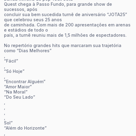
Quest chega à Passo Fundo, para grande show de
sucessos, após
concluir sua bem sucedida turnê de aniversário “JOTA25”
que celebrou seus 25 anos
de caminhada. Com mais de 200 apresentações em arenas
e estádios de todo o
país, a turnê reuniu mais de 1,5 milhões de espectadores.
No repertório grandes hits que marcaram sua trajetória
como “Dias Melhores”
,
“Fácil”
,
“Só Hoje”
,
“Encontrar Alguém”
“Amor Maior”
“Na Moral”
“Do Seu Lado”
,
,
,
,
Sol”
“Além do Horizonte”
,