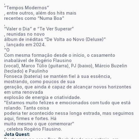
,
“Tempos Modernos”
, entre outros, além dos hits mais
recentes como “Numa Boa”
,
“Valer o Dia” e “Te Ver Superar”
, reunidas no novo
álbum de inéditas “De Volta ao Novo (Deluxe)”
, lançado em 2024.
“O
Com mesma formação desde o início, o casamento
inabalável de Rogério Flausino
(vocal), Marco Túlio (guitarra), PJ (baixo), Márcio Buzelin
(teclado) e Paulinho
Fonseca (bateria) se mantém fiel à sua essência,
mostrando, como poucos de sua
geração, que ainda é capaz de alcançar novos horizontes
em uma renovada
explosão de energia e criatividade.
"Estamos muito felizes e emocionados com tudo que está
rolando. Tanta coisa
poderia ter acontecido nessa longa estrada, mas seguimos
aqui, firmes e fortes. Há
muito mesmo o que comemorar”
, celebra Rogério Flausino.
Jota Quest: