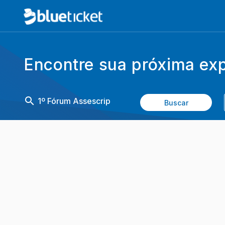
Encontre sua próxima exp
search
Buscar