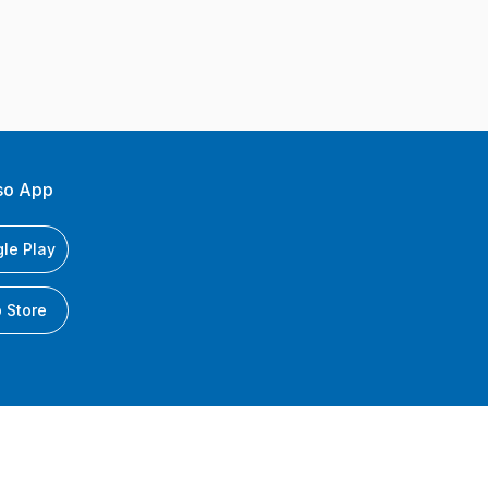
so App
le Play
 Store